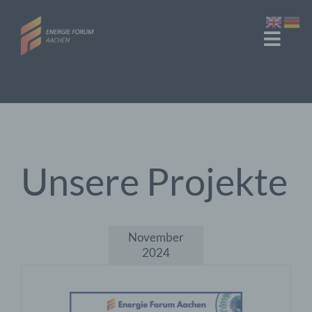
Zum
Inhalt
Toggl
springen
Navig
Start
Veranstaltungen
Unsere Projekte
Über Uns
November
2024