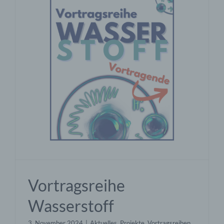
Vortragsreihe
Wasserstoff
3. November 2024
|
Aktuelles
,
Projekte
,
Vortragsreihen