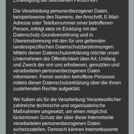
Einwilligung der betroffenen Person ein.
Die Verarbeitung personenbezogener Daten,
beispielsweise des Namens, der Anschrift, E-Mail-
Adresse oder Telefonnummer einer betroffenen
Person, erfolgt stets im Einklang mit der
Datenschutz-Grundverordnung und in
Übereinstimmung mit den für uns geltenden
landesspezifischen Datenschutzbestimmungen.
Mittels dieser Datenschutzerklärung möchte unser
Unternehmen die Öffentlichkeit über Art, Umfang
und Zweck der von uns erhobenen, genutzten und
verarbeiteten personenbezogenen Daten
informieren. Ferner werden betroffene Personen
mittels dieser Datenschutzerklärung über die ihnen
zustehenden Rechte aufgeklärt.
Wir haben als für die Verarbeitung Verantwortlicher
Sport my energy
zahlreiche technische und organisatorische
Maßnahmen umgesetzt, um einen möglichst
9. Mai 2024
|
Aktuelles
,
Projekte
,
Vortragsreihen
lückenlosen Schutz der über diese Internetseite
verarbeiteten personenbezogenen Daten
Read More
sicherzustellen. Dennoch können Internetbasierte