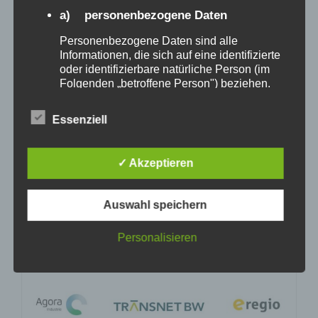
aus der Tiefe
a) personenbezogene Daten
11. Januar 2023
|
Aktuelles
,
Projekte
,
Vortragsreihen
Personenbezogene Daten sind alle
Informationen, die sich auf eine identifizierte
Read More
oder identifizierbare natürliche Person (im
Folgenden „betroffene Person") beziehen.
Als identifizierbar wird eine natürliche
Person angesehen, die direkt oder indirekt,
Essenziell
insbesondere mittels Zuordnung zu einer
Juli 2022
Kennung wie einem Namen, zu einer
Kennnummer, zu Standortdaten, zu einer
✓ Akzeptieren
Online-Kennung oder zu einem oder
mehreren besonderen Merkmalen, die
Ausdruck der physischen, physiologischen,
Auswahl speichern
genetischen, psychischen, wirtschaftlichen,
kulturellen oder sozialen Identität dieser
Personalisieren
natürlichen Person sind, identifiziert werden
kann.
b) betroffene Person
Betroffene Person ist jede identifizierte oder