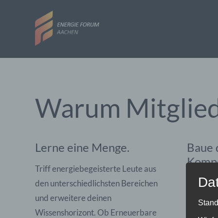
Zum
Inhalt
springen
Warum Mitglie
Lerne eine Menge.
Baue 
Kompe
Triff energiebegeisterte Leute aus
Da
Die Plan
den unterschiedlichsten Bereichen
Veransta
und erweitere deinen
Stand
Team und
Wissenshorizont. Ob Erneuerbare