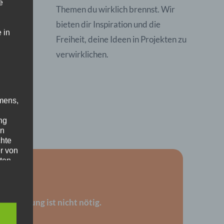
e
s
Themen du wirklich brennst. Wir
bieten dir Inspiration und die
 in
Freiheit, deine Ideen in Projekten zu
verwirklichen.
mens,
ng
en
chte
r von
.
ten
.
ische
 Bewerbung ist nicht nötig.