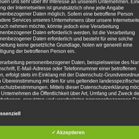
reuen uns sehr über Ihr Interesse an unserem Unternehmen. Ein
rer Teil unserer
persönliches und berufliche
ng der Internetseiten ist grundsätzlich ohne jede Angabe
nenbezogener Daten möglich. Sofern eine betroffene Person
rbeit. Wie bieten dir
Netzwerk gezielt
dere Services unseres Unternehmens über unsere Internetseite
it, wichtige Soft Skills
weiterzuentwickeln.
uch nehmen möchte, könnte jedoch eine Verarbeitung
nenbezogener Daten erforderlich werden. Ist die Verarbeitung
weis zu stellen und
nenbezogener Daten erforderlich und besteht für eine solche
entwickeln.
beitung keine gesetzliche Grundlage, holen wir generell eine
lligung der betroffenen Person ein.
erarbeitung personenbezogener Daten, beispielsweise des Na
nschrift, E-Mail-Adresse oder Telefonnummer einer betroffenen
n, erfolgt stets im Einklang mit der Datenschutz-Grundverordnu
n Übereinstimmung mit den für uns geltenden landesspezifisch
schutzbestimmungen. Mittels dieser Datenschutzerklärung mö
 Unternehmen die Öffentlichkeit über Art, Umfang und Zweck de
Melde dich je
tzt an
rhobenen, genutzten und verarbeiteten personenbezogenen Da
mieren. Ferner werden betroffene Personen mittels dieser
schutzerklärung über die ihnen zustehenden Rechte aufgeklärt
ssenziell
aben als für die Verarbeitung Verantwortlicher zahlreiche techn
r kannst du dem Verein ganz einfach beitreten, eine extra
rganisatorische Maßnahmen umgesetzt, um einen möglichst
✓ Akzeptieren
nlosen Schutz der über diese Internetseite verarbeiteten