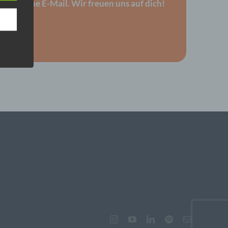
b uns eine E-Mail. Wir freuen uns auf dich!
–
n
ann.
ise
 den
e
nsere
 Um
K
eine