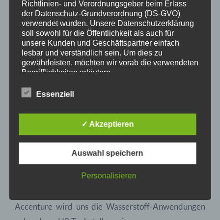
Richtlinien- und Verordnungsgeber beim Erlass
der Datenschutz-Grundverordnung (DS-GVO)
verwendet wurden. Unsere Datenschutzerklärung
soll sowohl für die Öffentlichkeit als auch für
unsere Kunden und Geschäftspartner einfach
lesbar und verständlich sein. Um dies zu
gewährleisten, möchten wir vorab die verwendeten
Begrifflichkeiten erläutern.
Wir verwenden in dieser Datenschutzerklärung
Essenziell
unter anderem die folgenden Begriffe:
a) personenbezogene Daten
✓ Akzeptieren
Personenbezogene Daten sind alle
Informationen, die sich auf eine identifizierte
BBH Consulting berichtet über die
Auswahl speichern
oder identifizierbare natürliche Person (im
Folgenden „betroffene Person") beziehen.
Unternehmensberatung für
Als identifizierbar wird eine natürliche
Personalisieren
Wasserstofftechnologien.
Person angesehen, die direkt oder indirekt,
insbesondere mittels Zuordnung zu einer
Kennung wie einem Namen, zu einer
Accenture wird uns die Wasserstoff-Anwendungen
Kennnummer, zu Standortdaten, zu einer