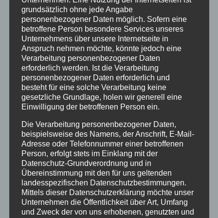
grundsätzlich ohne jede Angabe
personenbezogener Daten möglich. Sofern eine
Der Lehrstuhl und das Institut für Kraftwerkstechnik,
betroffene Person besondere Services unseres
Unternehmens über unsere Internetseite in
Dampf- und Gasturbinen (IKDG) und Stefanie Peters
Anspruch nehmen möchte, könnte jedoch eine
vom Nationalen Wasserstoffrat setzen den
Verarbeitung personenbezogener Daten
erforderlich werden. Ist die Verarbeitung
Startschuss. Das IKDG gibt eine allgemeine
personenbezogener Daten erforderlich und
Einführung zum Thema Wasserstoff und Stefanie
besteht für eine solche Verarbeitung keine
gesetzliche Grundlage, holen wir generell eine
Peters stellt die politischen Ziele und Gegebenheiten
Einwilligung der betroffenen Person ein.
rund um Wasserstoff vor.
Die Verarbeitung personenbezogener Daten,
beispielsweise des Namens, der Anschrift, E-Mail-
Adresse oder Telefonnummer einer betroffenen
Person, erfolgt stets im Einklang mit der
Datenschutz-Grundverordnung und in
Di., 12.11.2024
|
18:30
Elektrolyse &
Übereinstimmung mit den für uns geltenden
landesspezifischen Datenschutzbestimmungen.
Wasserstoffinfrastruktur
im Audimax Grüner
Mittels dieser Datenschutzerklärung möchte unser
Hörsaal
Unternehmen die Öffentlichkeit über Art, Umfang
und Zweck der von uns erhobenen, genutzten und