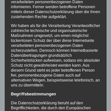
verarbeiteten personenbezogenen Daten
informieren. Ferner werden betroffene Personen
TOPSOE stellt als Hersteller von Elektrolyseuren ihre
mittels dieser Datenschutzerklärung über die ihnen
zustehenden Rechte aufgeklärt.
Technologie vor, gefolgt von GET H2 & nowega,
welche uns einen Einblick in die Wasserstoff-
Wir haben als für die Verarbeitung Verantwortlicher
zahlreiche technische und organisatorische
Infrastruktur und -Projekte gewährt.
Maßnahmen umgesetzt, um einen möglichst
lückenlosen Schutz der über diese Internetseite
verarbeiteten personenbezogenen Daten
sicherzustellen. Dennoch können Internetbasierte
Datenübertragungen grundsätzlich
Sicherheitslücken aufweisen, sodass ein absoluter
Schutz nicht gewährleistet werden kann. Aus
diesem Grund steht es jeder betroffenen Person
Di., 19.11.2024
|
18:30
H2-Anwendung &
frei, personenbezogene Daten auch auf
alternativen Wegen, beispielsweise telefonisch, an
Unternehmensberatung
im Audimax Grüner
uns zu übermitteln.
Hörsaal
Begriffsbestimmungen
Die Datenschutzerklärung beruht auf den
Begrifflichkeiten, die durch den Europäischen