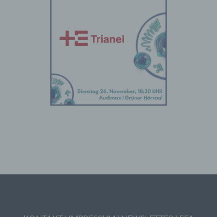
Organisation, das Ordnen, die Speicherung,
die Anpassung oder Veränderung, das
Auslesen, das Abfragen, die Verwendung,
die Offenlegung durch Übermittlung,
Verbreitung oder eine andere Form der
Bereitstellung, den Abgleich oder die
Verknüpfung, die Einschränkung, das
Löschen oder die Vernichtung.
d) Einschränkung der Verarbeitung
Einschränkung der Verarbeitung ist die
Markierung gespeicherter
personenbezogener Daten mit dem Ziel, ihre
künftige Verarbeitung einzuschränken.
e) Profiling
Profiling ist jede Art der automatisierten
Verarbeitung personenbezogener Daten, die
darin besteht, dass diese
personenbezogenen Daten verwendet
werden, um bestimmte persönliche Aspekte,