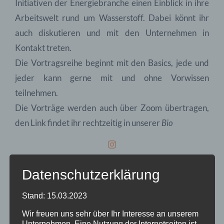
Initiativen der Energiebranche einen Einblick in ihre
Arbeitswelt rund um Wasserstoff. Dabei könnt ihr
auch diskutieren und mit den Unternehmen in
Kontakt treten.
Die Vortragsreihe beginnt mit den Basics, jede und
jeder kann gerne mit und ohne Vorwissen
teilnehmen.
Die Vorträge werden auch über Zoom übertragen,
den Link findet ihr rechtzeitig in unserer
Bio
Datenschutzerklärung
Di., 05.11.2024
|
18:30
Einführung in die
Stand: 15.03.2023
Grundlagen & politische Situation
im Audimax
Grüner Hörsaal
Wir freuen uns sehr über Ihr Interesse an unserem
Unternehmen. Eine Nutzung der Internetseiten ist