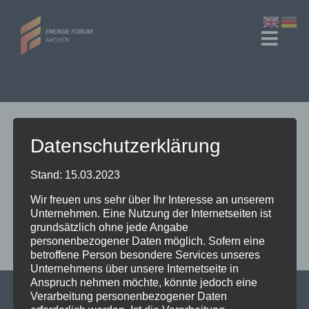
Zum
Inhalt
Toggl
springen
Navig
Start
Veranstaltungen
Datenschutzerklärung
[user_registration_form id=“5483″]
Über Uns
Stand: 15.03.2023
Wir freuen uns sehr über Ihr Interesse an unserem
Unternehmen. Eine Nutzung der Internetseiten ist
grundsätzlich ohne jede Angabe
personenbezogener Daten möglich. Sofern eine
betroffene Person besondere Services unseres
Unternehmens über unsere Internetseite in
Anspruch nehmen möchte, könnte jedoch eine
Verarbeitung personenbezogener Daten