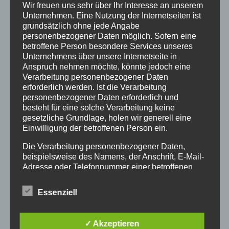
Wir freuen uns sehr über Ihr Interesse an unserem
Quisque porttitor a massa ac porttitor. Vestibulum
Unternehmen. Eine Nutzung der Internetseiten ist
grundsätzlich ohne jede Angabe
ante ipsum primis in faucibus orci luctus et ultrices
personenbezogener Daten möglich. Sofern eine
posuere cubilia Curae; Curabitur vitae nibh vitae
betroffene Person besondere Services unseres
Unternehmens über unsere Internetseite in
justo sagittis lacinia. Donec nec suscipit dolor.
Anspruch nehmen möchte, könnte jedoch eine
Aliquam ullamcorper nulla nec massa vestibulum
Verarbeitung personenbezogener Daten
erforderlich werden. Ist die Verarbeitung
mattis. Maecenas ullamcorper lacus in augue rhoncus
personenbezogener Daten erforderlich und
consectetur et eu felis.
besteht für eine solche Verarbeitung keine
gesetzliche Grundlage, holen wir generell eine
Einwilligung der betroffenen Person ein.
Aenean orci dolor, porta eget pharetra quis, blandit
id eros. Integer molestie lorem at risus posuere, et
Die Verarbeitung personenbezogener Daten,
beispielsweise des Namens, der Anschrift, E-Mail-
aliquet tellus feugiat. Nunc finibus condimentum
Adresse oder Telefonnummer einer betroffenen
enim maximus sodales. Lorem ipsum dolor sit amet,
Person, erfolgt stets im Einklang mit der
Datenschutz-Grundverordnung und in
consectetur adipiscing elit.
Essenziell
Übereinstimmung mit den für uns geltenden
landesspezifischen Datenschutzbestimmungen.
Mittels dieser Datenschutzerklärung möchte unser
✓ Akzeptieren
Unternehmen die Öffentlichkeit über Art, Umfang