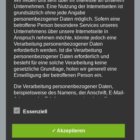
Wir freuen uns sehr über Ihr Interesse an unserem
Unternehmen. Eine Nutzung der Internetseiten ist
et ultrices posuere cubilia Curae; Fusce quis purus a
grundsätzlich ohne jede Angabe
mi cursus commodo. Pellentesque viverra nibh in
personenbezogener Daten möglich. Sofern eine
betroffene Person besondere Services unseres
urna tempus cursus. Cras fringilla pulvinar felis. Ut
Unternehmens über unsere Internetseite in
elit orci, vulputate nec congue eget, bibendum eget
Anspruch nehmen möchte, könnte jedoch eine
Verarbeitung personenbezogener Daten
urna. Vivamus a odio et nisl vestibulum ultrices.
erforderlich werden. Ist die Verarbeitung
personenbezogener Daten erforderlich und
Fusce nec vestibulum lorem. Nulla facilisi. Aenean
besteht für eine solche Verarbeitung keine
gesetzliche Grundlage, holen wir generell eine
suscipit erat odio, at scelerisque sem facilisis non.
Einwilligung der betroffenen Person ein.
Curabitur ac ex sollicitudin, lacinia nunc sit amet,
Die Verarbeitung personenbezogener Daten,
imperdiet leo. Sed at varius sem. Sed suscipit id diam
beispielsweise des Namens, der Anschrift, E-Mail-
ac consequat. Morbi porta viverra magna suscipit
Adresse oder Telefonnummer einer betroffenen
Person, erfolgt stets im Einklang mit der
vestibulum. Praesent pretium porta velit.
Datenschutz-Grundverordnung und in
Essenziell
Übereinstimmung mit den für uns geltenden
landesspezifischen Datenschutzbestimmungen.
Mittels dieser Datenschutzerklärung möchte unser
✓ Akzeptieren
Unternehmen die Öffentlichkeit über Art, Umfang