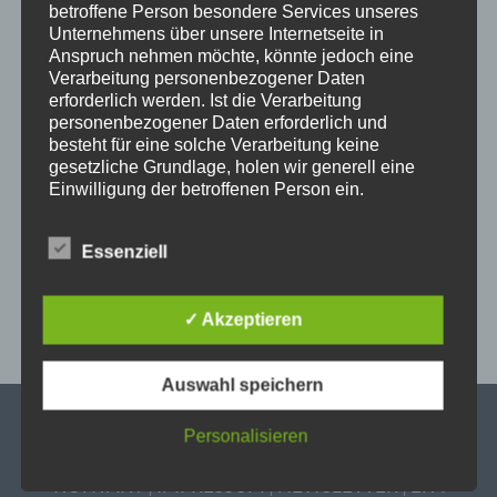
betroffene Person besondere Services unseres
gravida accumsan. Suspendisse finibus commodo
Unternehmens über unsere Internetseite in
Anspruch nehmen möchte, könnte jedoch eine
arcu, sed dapibus enim tincidunt in. Suspendisse
Verarbeitung personenbezogener Daten
pretium mollis ex, ut auctor neque pellentesque a.
erforderlich werden. Ist die Verarbeitung
personenbezogener Daten erforderlich und
Morbi vel cursus odio, at interdum lorem.
besteht für eine solche Verarbeitung keine
Pellentesque vitae eros sapien.
gesetzliche Grundlage, holen wir generell eine
Einwilligung der betroffenen Person ein.
Die Verarbeitung personenbezogener Daten,
beispielsweise des Namens, der Anschrift, E-Mail-
Essenziell
Adresse oder Telefonnummer einer betroffenen
Person, erfolgt stets im Einklang mit der
Datenschutz-Grundverordnung und in
✓ Akzeptieren
Übereinstimmung mit den für uns geltenden
landesspezifischen Datenschutzbestimmungen.
Mittels dieser Datenschutzerklärung möchte unser
Auswahl speichern
Unternehmen die Öffentlichkeit über Art, Umfang
und Zweck der von uns erhobenen, genutzten und
Personalisieren
verarbeiteten personenbezogenen Daten
informieren. Ferner werden betroffene Personen
KONTAKT
|
IMPRESSUM
|
NEWSLETTER
|
EFA
mittels dieser Datenschutzerklärung über die ihnen