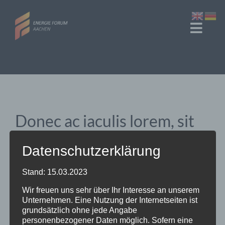
Zum
Inhalt
Toggl
springen
Navig
Start
Veranstaltungen
Donec ac iaculis lorem, sit
Über Uns
venenatis tellus.
Datenschutzerklärung
Stand: 15.03.2023
Mauris finibus eros eu orci iaculis laoreet. In
Wir freuen uns sehr über Ihr Interesse an unserem
accumsan nulla ut sagittis tristique. Morbi a
Unternehmen. Eine Nutzung der Internetseiten ist
sollicitudin dui, quis tincidunt purus. Pellentesque eu
grundsätzlich ohne jede Angabe
personenbezogener Daten möglich. Sofern eine
lacinia lacus. Vestibulum tincidunt erat ac massa