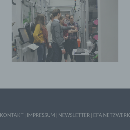
physischen, physiologischen, genetischen, psychischen,
wirtschaftlichen, kulturellen oder sozialen Identität dieser natür
Person sind, identifiziert werden kann.
b) betroffene Person
Betroffene Person ist jede identifizierte oder identifizierbare
natürliche Person, deren personenbezogene Daten von dem für
Verarbeitung Verantwortlichen verarbeitet werden.
c) Verarbeitung
Verarbeitung ist jeder mit oder ohne Hilfe automatisierter Verfa
ausgeführte Vorgang oder jede solche Vorgangsreihe im
Zusammenhang mit personenbezogenen Daten wie das Erheb
das Erfassen, die Organisation, das Ordnen, die Speicherung, 
Anpassung oder Veränderung, das Auslesen, das Abfragen, die
Verwendung, die Offenlegung durch Übermittlung, Verbreitung 
eine andere Form der Bereitstellung, den Abgleich oder die
Verknüpfung, die Einschränkung, das Löschen oder die Vernich
KONTAKT
|
IMPRESSUM
|
NEWSLETTER
|
EFA NETZWER
d) Einschränkung der Verarbeitung