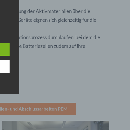
der Mischung der Aktivmaterialien über die
ieligen Geräte eignen sich gleichzeitig für die
 den
e
igen Formationsprozess durchlaufen, bei dem die
nsere
werden die Batteriezellen zudem auf ihre
 Um
 sich!
eine
den
rliche
dien- und Abschlussarbeiten PEM
s
 zu
r