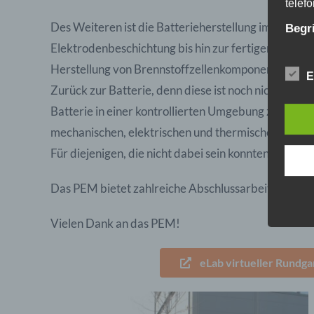
telef
Des Weiteren ist die Batterieherstellung im PEM vo
Begr
Elektrodenbeschichtung bis hin zur fertigen Batteriez
Die D
Herstellung von Brennstoffzellenkomponenten, was z
Europ
E
Daten
Zurück zur Batterie, denn diese ist noch nicht eins
Daten
Batterie in einer kontrollierten Umgebung zum erst
Kunde
dies 
mechanischen, elektrischen und thermischen Eigens
Begrif
Für diejenigen, die nicht dabei sein konnten, gibt e
Wir v
folge
Das PEM bietet zahlreiche Abschlussarbeiten auch 
Vielen Dank an das PEM!
eLab virtueller Rundga