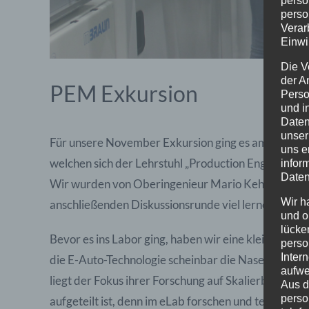
perso
perso
Verar
Einwi
Die V
der A
PEM Exkursion
Perso
und i
Daten
unser
Für unsere November Exkursion ging es am 09.11.20
uns e
welchen sich der Lehrstuhl „Production Engineerin
infor
Daten
Wir wurden von Oberingenieur Mario Kehrer und Ju
Wir h
anschließenden Diskussionsrunde viel lernen.
und o
lücke
Bevor es ins Labor ging, haben wir eine kleine Ei
perso
Inter
die E-Auto-Technologie scheinbar die Nase vorne ha
aufwe
liegt der Fokus ihrer Forschung auf Skalierbarkeit u
Aus d
perso
aufgeteilt ist, denn im eLab forschen und testen au