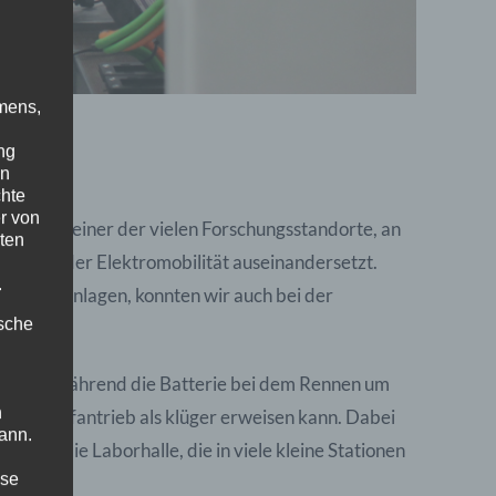
mens,
ng
en
chte
r von
ist nur einer der vielen Forschungsstandorte, an
ten
eldern der Elektromobilität auseinandersetzt.
.
ktionsanlagen, konnten wir auch bei der
ische
ekommen. Während die Batterie bei dem Rennen um
n
sserstoffantrieb als klüger erweisen kann.
Dabei
ann.
es in die Laborhalle, die in viele kleine Stationen
ise