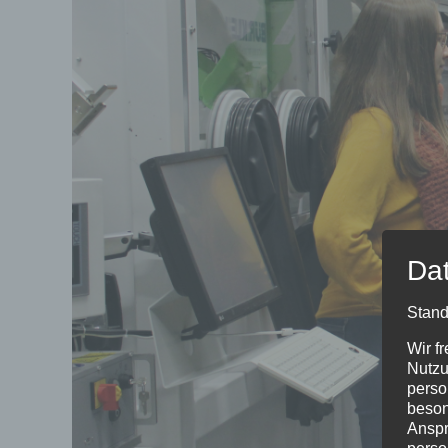
Da
Stand
Wir f
Nutzu
perso
beson
Anspr