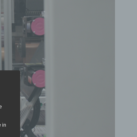
e
 in