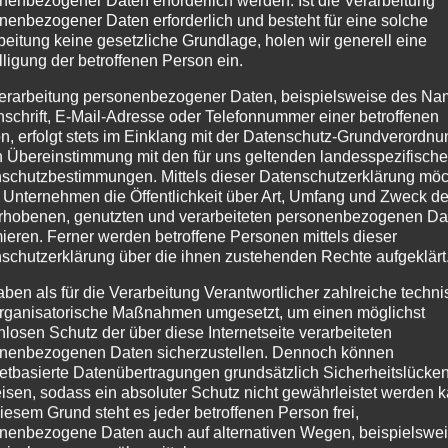
nenbezogener Daten erforderlich werden. Ist die Verarbeitung
nenbezogener Daten erforderlich und besteht für eine solche
beitung keine gesetzliche Grundlage, holen wir generell eine
lligung der betroffenen Person ein.
erarbeitung personenbezogener Daten, beispielsweise des Na
nschrift, E-Mail-Adresse oder Telefonnummer einer betroffenen
n, erfolgt stets im Einklang mit der Datenschutz-Grundverordnu
n Übereinstimmung mit den für uns geltenden landesspezifisch
schutzbestimmungen. Mittels dieser Datenschutzerklärung mö
 Unternehmen die Öffentlichkeit über Art, Umfang und Zweck de
22 zum Elektromobilitätslabor (eLab) der RWTH Aachen. Das 
rhobenen, genutzten und verarbeiteten personenbezogenen Da
g of E-Mobility Components“ (PEM) mit verschiedenen Themenf
mieren. Ferner werden betroffene Personen mittels dieser
schutzerklärung über die ihnen zustehenden Rechte aufgeklärt
lius Hausmann empfangen. Neben der Besichtigung der Produ
aben als für die Verarbeitung Verantwortlicher zahlreiche techn
rganisatorische Maßnahmen umgesetzt, um einen möglichst
nlosen Schutz der über diese Internetseite verarbeiteten
nführung über die Produktionstechnik von Brennstoffzellen b
nenbezogenen Daten sicherzustellen. Dennoch können
netbasierte Datenübertragungen grundsätzlich Sicherheitslücke
t, erforscht das PEM-Anwendungsfälle, in welchen sich ein Wa
isen, sodass ein absoluter Schutz nicht gewährleistet werden k
nd Kostensenkung der Brennstoffzellentechnologie. Danach ging 
iesem Grund steht es jeder betroffenen Person frei,
nenbezogene Daten auch auf alternativen Wegen, beispielswe
ch andere Institute, Startups und Unternehmen.