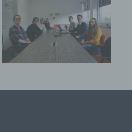
lichen
 die
hren
en,
die
oder
tung.
K